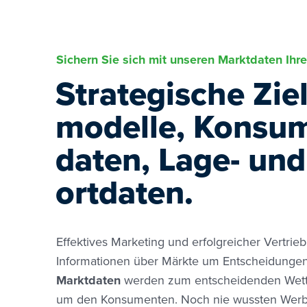
Sichern Sie sich mit unseren Marktdaten Ihr
Strategische Ziel
mo­del­le, Kon­su­
da­ten, La­ge- un
ort­daten.
Effektives Marketing und erfolgreicher Vertrie
Informationen über Märkte um Entscheidungen
Marktdaten
werden zum entscheidenden Wett
um den Konsumenten. Noch nie wussten Werbe