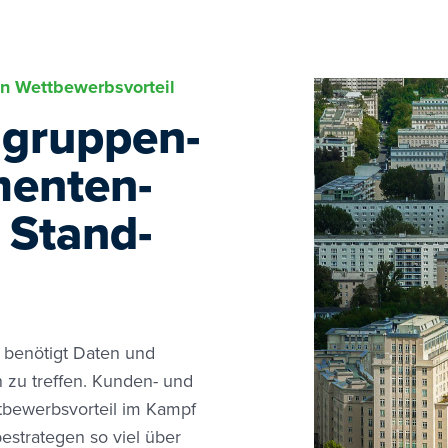
en Wettbewerbsvorteil
­grup­pen­
men­ten­
d Stand­
b benötigt Daten und
 zu treffen. Kunden- und
bewerbsvorteil im Kampf
strategen so viel über