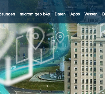
ösungen
microm geo b4p
Daten
Apps
Wissen
B