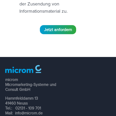
der Zusendung von
Informationsmaterial zu.
microm
Micromarketing-Systeme und
Consult GmbH
Hammfelddamm 13
41460 Neuss
Tel.: 02131 - 109 701
Mail:
info@microm.de