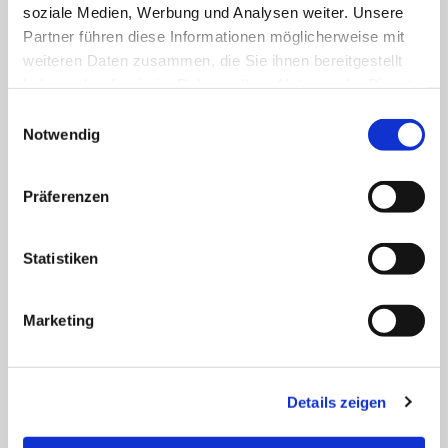
soziale Medien, Werbung und Analysen weiter. Unsere
Partner führen diese Informationen möglicherweise mit
weiteren Daten zusammen, die Sie ihnen bereitgestellt
microm Targets
haben oder die sie im Rahmen Ihrer Nutzung der Dienste
gesammelt haben. Sie geben Einwilligung zu unseren
Einwilligungsauswahl
Cookies, wenn Sie unsere Webseite weiterhin nutzen.
Notwendig
Mehr
Präferenzen
Statistiken
Marketing
Details zeigen