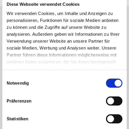
Diese Webseite verwendet Cookies
Wir verwenden Cookies, um Inhalte und Anzeigen zu
personalisieren, Funktionen für soziale Medien anbieten
Unsere Analysen für Ihre
zu können und die Zugriffe auf unsere Website zu
Standortthemen:
analysieren. Außerdem geben wir Informationen zu Ihrer
Verwendung unserer Website an unsere Partner für
soziale Medien, Werbung und Analysen weiter. Unsere
Partner führen diese Informationen möglicherweise mit
STANDORTUMFELD-ANALYSE
weiteren Daten zusammen, die Sie ihnen bereitgestellt
haben oder die sie im Rahmen Ihrer Nutzung der Dienste
GUT-SCHLECHT-ANALYSE
gesammelt haben. Sie geben Einwilligung zu unseren
Einwilligungsauswahl
Cookies, wenn Sie unsere Webseite weiterhin nutzen.
UMSATZPROGNOSE
Notwendig
WHITESPOT-ANALYSE
Präferenzen
GRAVITATIONS-ANALYSE
GREENFIELD-ANALYSE
Statistiken
VERTRIEBSGEBIETS­ANALYSE UND GEBIETSPLANUNG