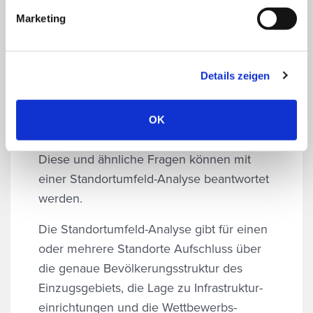
Marketing
SHOPPING-CENTER-ANALYSE
Standortumfeld-Analyse
Details zeigen
Standortumfeld-Analyse
Wie viele potenzielle Kunden wohnen im
OK
Einzugsgebiet von Standort X?
Diese und ähnliche Fragen können mit
einer Standortumfeld-Analyse beantwortet
werden.
Die Standortumfeld-Analyse gibt für einen
oder mehrere Standorte Aufschluss über
die genaue Bevölkerungs­struktur des
Einzugsgebiets, die Lage zu Infrastruktur­
einrichtungen und die Wettbewerbs­