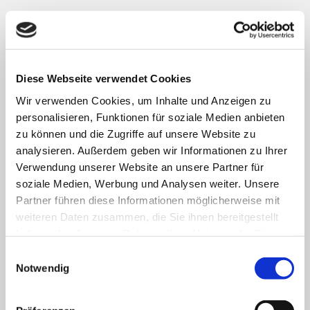
microm Standortoptimierung
Weitere Lösungen im
Bereich microm
Standortoptimierung
Diese Webseite verwendet Cookies
Wir verwenden Cookies, um Inhalte und Anzeigen zu
personalisieren, Funktionen für soziale Medien anbieten
zu können und die Zugriffe auf unsere Website zu
analysieren. Außerdem geben wir Informationen zu Ihrer
Verwendung unserer Website an unsere Partner für
soziale Medien, Werbung und Analysen weiter. Unsere
Partner führen diese Informationen möglicherweise mit
Standortbewertung
weiteren Daten zusammen, die Sie ihnen bereitgestellt
haben oder die sie im Rahmen Ihrer Nutzung der Dienste
gesammelt haben. Sie geben Einwilligung zu unseren
Einwilligungsauswahl
Cookies, wenn Sie unsere Webseite weiterhin nutzen.
Notwendig
Mehr