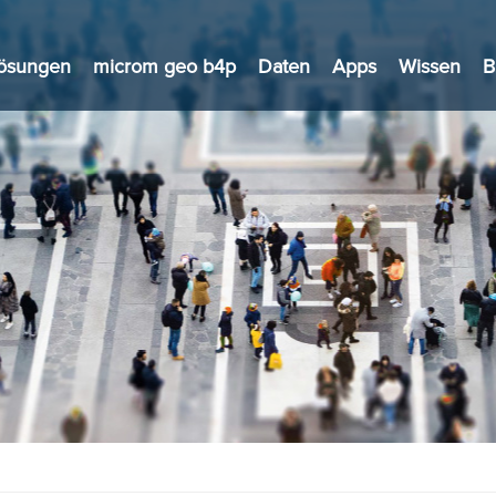
ösungen
microm geo b4p
Daten
Apps
Wissen
B