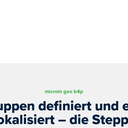
microm geo b4p
uppen definiert und 
okalisiert – die Step