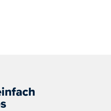
einfach
ps