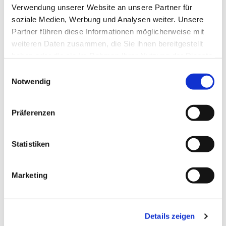
Daten
Verwendung unserer Website an unsere Partner für
Soziodemografie & -ökonomie
soziale Medien, Werbung und Analysen weiter. Unsere
Partner führen diese Informationen möglicherweise mit
Konsumentenverhalten
weiteren Daten zusammen, die Sie ihnen bereitgestellt
Strategische
haben oder die sie im Rahmen Ihrer Nutzung der Dienste
Zielgruppenmodelle
gesammelt haben. Sie geben Einwilligung zu unseren
Einwilligungsauswahl
Frequenzdaten
Cookies, wenn Sie unsere Webseite weiterhin nutzen.
Notwendig
Lage- & Standortdaten
Geodaten
Präferenzen
Datenshop
Apps
Statistiken
mapChart GIS
MicroCoder
BI-Systeme
Marketing
Wissen
Branchenlösungen
Details zeigen
Filialisten