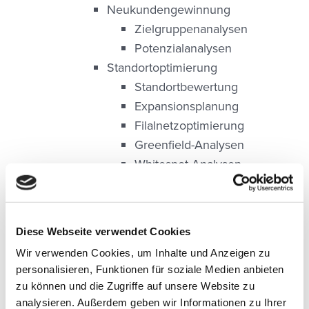
Neukundengewinnung
Zielgruppenanalysen
Potenzialanalysen
Standortoptimierung
Standortbewertung
Expansionsplanung
Filalnetzoptimierung
Greenfield-Analysen
Whitespot-Analysen
Marketingoptimierung
Programmatic Advertising
Programmatic Print
Diese Webseite verwendet Cookies
microm geo b4p
Wir verwenden Cookies, um Inhalte und Anzeigen zu
microm geo b4p
personalisieren, Funktionen für soziale Medien anbieten
Kurzzeitlizenzen
zu können und die Zugriffe auf unsere Website zu
microm geo b4p
analysieren. Außerdem geben wir Informationen zu Ihrer