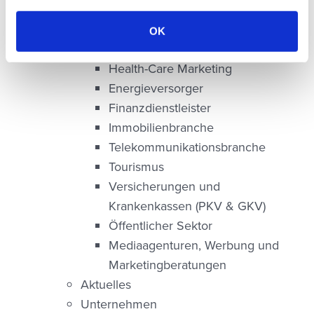
Online-Handel
Medien, Verlage und
OK
Tageszeitungen
Health-Care Marketing
Energieversorger
Finanzdienstleister
Immobilienbranche
Telekommunikationsbranche
Tourismus
Versicherungen und
Krankenkassen (PKV & GKV)
Öffentlicher Sektor
Mediaagenturen, Werbung und
Marketingberatungen
Aktuelles
Unternehmen