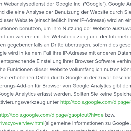
n Webanalysedienst der Google Inc. ("Google"). Google An
nd die eine Analyse der Benutzung der Website durch Si
ieser Website (einschließlich Ihrer IP-Adresse) wird an
rmationen benutzen, um Ihre Nutzung der Website auszuwer
und um weitere mit der Websitenutzung und der Internet
en gegebenenfalls an Dritte übertragen, sofern dies geset
le wird in keinem Fall Ihre IP-Adresse mit anderen Date
 entsprechende Einstellung Ihrer Browser Software verhin
iche Funktionen dieser Website vollumfänglich nutzen kö
er Sie erhobenen Daten durch Google in der zuvor besch
rungs-Add-on für Browser von Google Analytics gibt de
gle Analytics erfasst werden. Sollten Sie keine Speiche
Aktivierungswerkzeug unter
http://tools.google.com/dlpage
http://tools.google.com/dlpage/gaoptout?hl=de
bzw.
privacyoverview.html
(allgemeine Informationen zu Google 