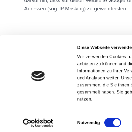
darauf hin, dass auf dieser Webseite Google A
Adressen (sog. IP-Masking) zu gewährleisten.
Diese Webseite verwende
Wir verwenden Cookies, um
anbieten zu können und di
Informationen zu Ihrer Ve
und Analysen weiter. Unse
zusammen, die Sie ihnen b
microm
gesammelt haben. Sie gebe
Micromarketing-Sys
Consult GmbH
nutzen.
Einwilligungsauswahl
Notwendig
Datenschutz
Impressum
Sitemap
Kontakt
AGB