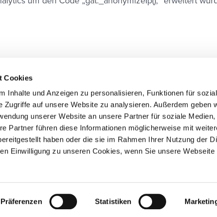
nalytics um den Code „gat._anonymizeIp();“ erweitert wur
t Cookies
 Inhalte und Anzeigen zu personalisieren, Funktionen für sozia
e Zugriffe auf unsere Website zu analysieren. Außerdem geben w
rwendung unserer Website an unsere Partner für soziale Medien
re Partner führen diese Informationen möglicherweise mit weite
ereitgestellt haben oder die sie im Rahmen Ihrer Nutzung der D
Hammfelddamm 13
n Einwilligung zu unseren Cookies, wenn Sie unsere Webseite 
41460 Neuss
teme und
Tel.: 02131 - 109 701
Mail:
info@microm.de
Präferenzen
Statistiken
Marketin