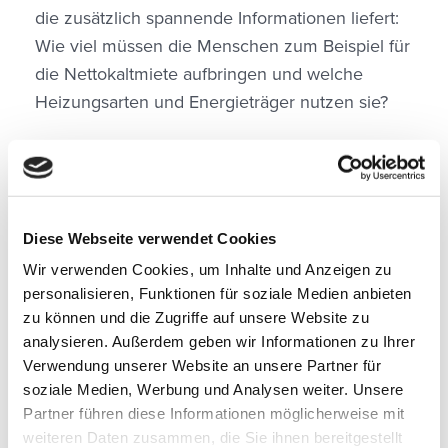
die zusätzlich spannende Informationen liefert:
Wie viel müssen die Menschen zum Beispiel für
die Nettokaltmiete aufbringen und welche
Heizungsarten und Energieträger nutzen sie?
Der mapZoom zeigt ausgewählte Merkmale für
ein 100m² Raster der Stadt Neuss.
>> ZUR KARTE
Diese Webseite verwendet Cookies
Wir verwenden Cookies, um Inhalte und Anzeigen zu
Die feinräumigen Ergebnisse des Zensus
personalisieren, Funktionen für soziale Medien anbieten
stehen den Kunden unseres hauseigenen
zu können und die Zugriffe auf unsere Website zu
Geoinformationssytems
mapChart
analysieren. Außerdem geben wir Informationen zu Ihrer
deutschlandweit kostenfrei zur Verfügung und
Verwendung unserer Website an unsere Partner für
sind ohne Import sofort für Geoanalysen z.B.
soziale Medien, Werbung und Analysen weiter. Unsere
zum Thema Wärmeplanung nutzbar.
Partner führen diese Informationen möglicherweise mit
weiteren Daten zusammen, die Sie ihnen bereitgestellt